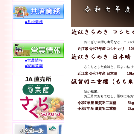
●共済業務
おにぎりや押し寿司など、コメの
近江米 令和7年産 コシヒカリ
10
●営農情報
●家庭菜園
さらりとした食味と、程よい粘り
近江米 令和7年産 日本晴
10k
味の糯米。
お正月のおもてなし、贈物にもお
令和7年産 滋賀羽二重糯
5kg
令和7年産 滋賀羽二重糯
2kg