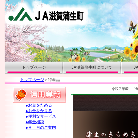
トップページ
JA滋賀蒲生町について
J
トップページ
＞特産品
令和７年産 「
●お金をためる
●お金をかりる
●便利なサービス
●年金相談
●ＡＴＭのご案内