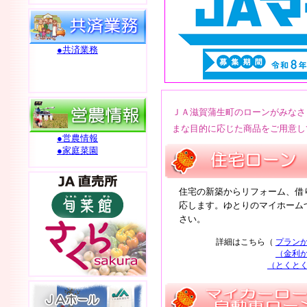
●共済業務
ＪＡ滋賀蒲生町のローンがみなさ
まな目的に応じた商品をご用意し
●営農情報
●家庭菜園
住宅の新築からリフォーム、借
応します。ゆとりのマイホーム
さい。
詳細はこちら（
プランか
（金利か
（とくとく