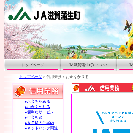
トップページ
JA滋賀蒲生町について
J
トップページ
＞信用業務＞お金をかりる
●お金をためる
●お金をかりる
●便利なサービス
●年金相談
●ＡＴＭのご案内
●ネットバンク関連